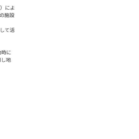
）によ
の施設
して活
働時に
用し地