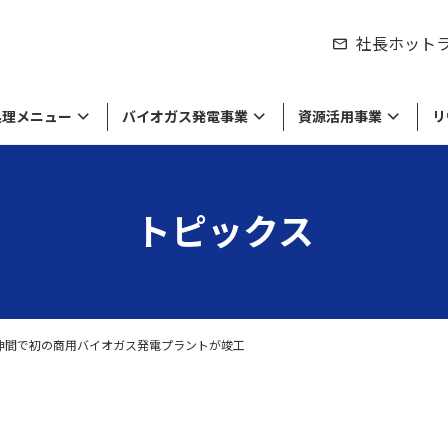
社長ホット
処理メニュー
バイオガス発電事業
資源活用事業
リ
トピックス
シティの取り組み
製品のリサイクル
紹介
来資源の販売
物処理事業
労働環境の取り組み
食品廃棄物の処理・リサイクル
私たちの役割
工業系廃棄物や廃液の処理・リサイ
達成に向けて
棄物のリサイクル
セージ
環境方針・労働安全衛生方針
経営理念・ミッション
ル
留している商品や原材料等の
収集運搬
の廃棄・滅却処理
神間で初の商用バイオガス発電プラントが竣工