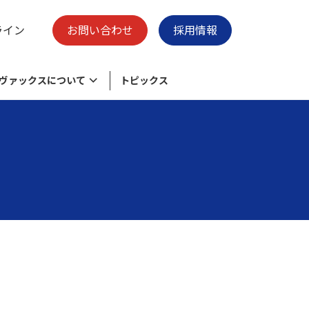
ライン
お問い合わせ
採用情報
ヴァックスについて
トピックス
様々なニーズに応える物流加工センタ
脱炭素の取り組み
保有施設
ー
ク
環境目的・目標
廃プラスチックのリサイクル
会社概要
清掃事業 -swell-