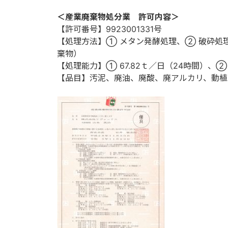
＜産業廃棄物処分業 許可内容＞
【許可番号】9923001331号
【処理方法】① メタン発酵処理、② 破砕処
棄物）
【処理能力】① 67.82ｔ／日（24時間）、② 
【品目】汚泥、廃油、廃酸、廃アルカリ、動植