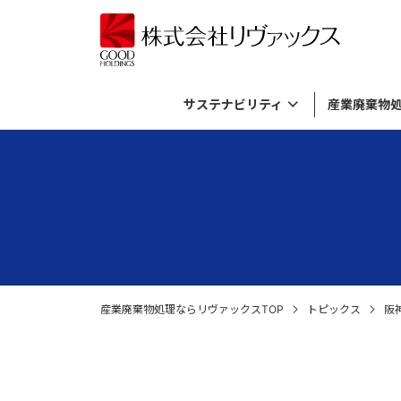
サステナビリティ
産業廃棄物
サステナビリティトップ
産業廃棄物処理メニュートップ
バイオガス発電事業トップ
資源活用事業トップ
リヴァックスについてトップ
基本方針とマテリアリティ
有機性廃棄物のリサイクル
バイオガス発電について
資源活用事業について
考え方
ダイバー
廃棄飲料
プラント
廃棄物由
産業廃棄
資源循環の取り組み
廃薬品・廃試薬の処理・廃棄
施設内ライブカメラ
SDGs
無機性廃
社長メッ
倉庫に滞
各種廃材の処理
ロゴマークについて
外国貨物
産業廃棄物処理ならリヴァックスTOP
トピックス
阪