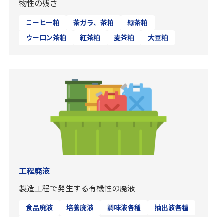
物性の残さ
コーヒー粕
茶ガラ、茶粕
緑茶粕
ウーロン茶粕
紅茶粕
麦茶粕
大豆粕
工程廃液
製造工程で発生する有機性の廃液
食品廃液
培養廃液
調味液各種
抽出液各種