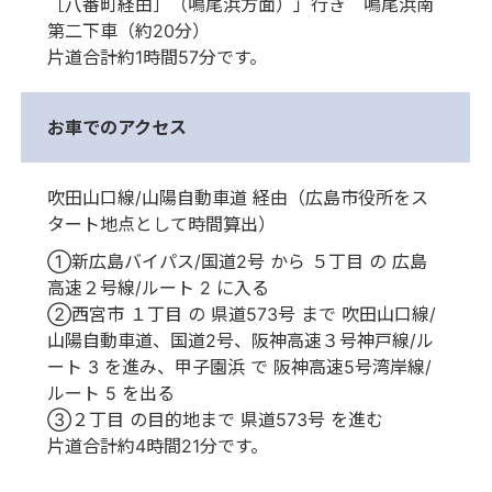
［八番町経由］（鳴尾浜方面）」行き 鳴尾浜南
第二下車（約20分）
片道合計約1時間57分です。
お車でのアクセス
吹田山口線/山陽自動車道 経由（広島市役所をス
タート地点として時間算出）
①新広島バイパス/国道2号 から ５丁目 の 広島
高速２号線/ルート 2 に入る
②西宮市 １丁目 の 県道573号 まで 吹田山口線/
山陽自動車道、国道2号、阪神高速３号神戸線/ル
ート 3 を進み、甲子園浜 で 阪神高速5号湾岸線/
ルート 5 を出る
③２丁目 の目的地まで 県道573号 を進む
片道合計約4時間21分です。