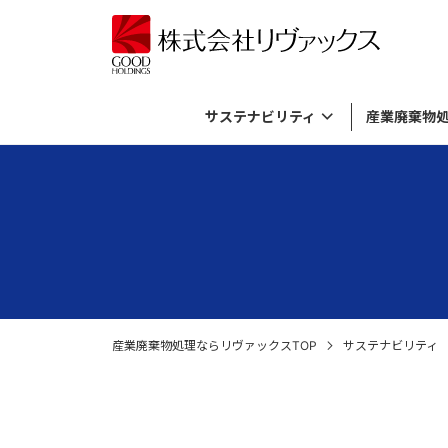
サステナビリティ
産業廃棄物
サステナビリティトップ
産業廃棄物処理メニュートップ
バイオガス発電事業トップ
資源活用事業トップ
リヴァックスについてトップ
基本方針とマテリアリティ
有機性廃棄物のリサイクル
バイオガス発電について
資源活用事業について
考え方
ダイバー
廃棄飲料
プラント
廃棄物由
産業廃棄
資源循環の取り組み
廃薬品・廃試薬の処理・廃棄
施設内ライブカメラ
SDGs
無機性廃
社長メッ
倉庫に滞
各種廃材の処理
ロゴマークについて
外国貨物
産業廃棄物処理ならリヴァックスTOP
サステナビリティ