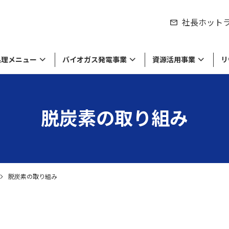
社長ホット
処理メニュー
バイオガス発電事業
資源活用事業
リ
脱炭素の取り組み
シティの取り組み
製品のリサイクル
紹介
来資源の販売
物処理事業
労働環境の取り組み
食品廃棄物の処理・リサイクル
私たちの役割
工業系廃棄物や廃液の処理・リサイ
達成に向けて
棄物のリサイクル
セージ
環境方針・労働安全衛生方針
経営理念・ミッション
ル
留している商品や原材料等の
収集運搬
の廃棄・滅却処理
脱炭素の取り組み