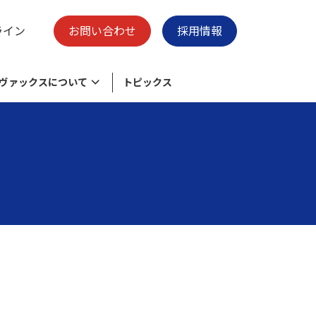
ライン
お問い合わせ
採用情報
ヴァックスについて
トピックス
様々なニーズに応える物流加工センタ
脱炭素の取り組み
保有施設
ー
ク
環境目的・目標
廃プラスチックのリサイクル
会社概要
清掃事業 -swell-