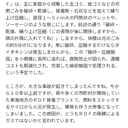
Ｆ」は、主に家庭から収集した生ゴミ、紙ゴミなどの可
燃ごみを破砕・乾燥し、接着剤・石灰などを加えて練り
上げ圧縮し、直径１～５ｃｍ大の円筒状のペレットや、
ソーセージのような感じにします。前述の通り「破砕・
乾燥、練り上げ圧縮（この表現が後に関係しますから、
頭の片隅に入れててね）」しますから、体積は元のごみ
の約5分の1になります。単に破砕、圧縮するだけならダ
イオキシンは発生しませんから、この「破砕・圧縮施
設」を小規模に各所に造れば、腐敗防止が図られ、運搬
コストも軽減化され、充実した焼却施設で処理される、
という予定でした。
ところが、大きな事故が起きてしまったんですね。今か
ら１０年以上前ですが、県や多くの市町村が関係してい
た東海地方のＲＤＦ発電プラントで、燃料をストックす
るサイロから火災が発生し、爆発も伴う大惨事となって
しまいました。この原因が、どうもＲＤＦの発酵による
ガスではないかと言われています。