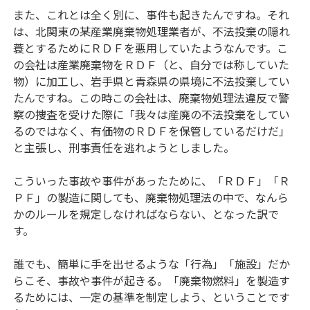
また、これとは全く別に、事件も起きたんですね。それ
は、北関東の某産業廃棄物処理業者が、不法投棄の隠れ
蓑とするためにＲＤＦを悪用していたようなんです。こ
の会社は産業廃棄物をＲＤＦ（と、自分では称していた
物）に加工し、岩手県と青森県の県境に不法投棄してい
たんですね。この時この会社は、廃棄物処理法違反で警
察の捜査を受けた際に「我々は産廃の不法投棄をしてい
るのではなく、有価物のＲＤＦを保管しているだけだ」
と主張し、刑事責任を逃れようとしました。
こういった事故や事件があったために、「ＲＤＦ」「Ｒ
ＰＦ」の製造に関しても、廃棄物処理法の中で、なんら
かのルールを規定しなければならない、となった訳で
す。
誰でも、簡単に手を出せるような「行為」「施設」だか
らこそ、事故や事件が起きる。「廃棄物燃料」を製造す
るためには、一定の基準を制定しよう、ということです