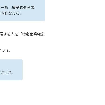
第一節 廃棄物処分業
う内容なんだ。
上処理する人を「特定産業廃棄
。
ります。
下さいね。