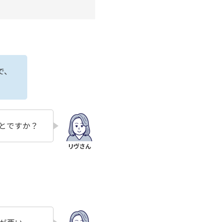
で、
とですか？