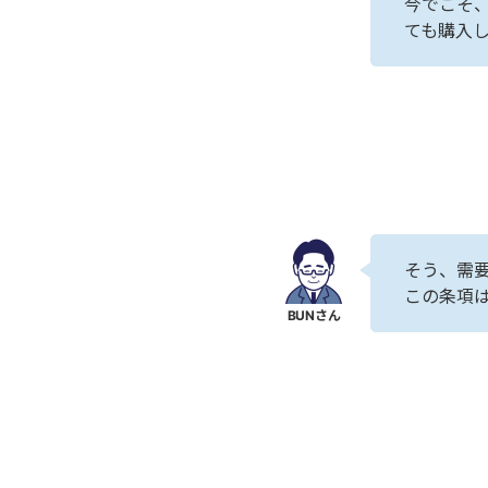
今でこそ
ても購入
そう、需
この条項