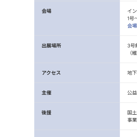
会場
イン
1号
会場
出展場所
3号
（維
アクセス
地下
主催
公益
後援
国
事業