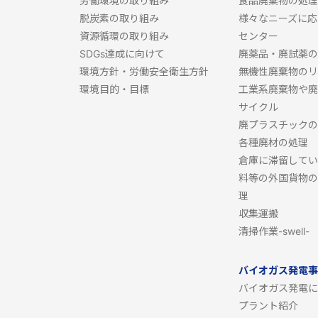
労働環境の取り組み
食品廃棄物の処理
脱炭素の取り組み
様々なニーズに応
資源循環の取り組み
センター
SDGs達成に向けて
廃薬品・廃試薬の
環境方針・労働安全衛生方針
無機性廃棄物のリ
環境目的・目標
工業系廃棄物や廃
サイクル
廃プラスチックの
各種廃材の処理
倉庫に滞留してい
料等の外国貨物の
理
収集運搬
清掃作業-swell-
バイオガス発電事
バイオガス発電に
プラント紹介