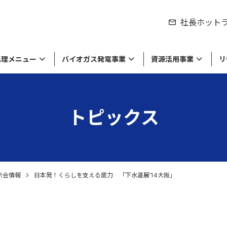
社長ホット
処理メニュー
バイオガス発電事業
資源活用事業
リ
トピックス
シティの取り組み
製品のリサイクル
紹介
来資源の販売
物処理事業
労働環境の取り組み
食品廃棄物の処理・リサイクル
私たちの役割
工業系廃棄物や廃液の処理・リサイ
達成に向けて
棄物のリサイクル
セージ
環境方針・労働安全衛生方針
経営理念・ミッション
ル
留している商品や原材料等の
収集運搬
の廃棄・滅却処理
示会情報
日本発！くらしを支える底力 「下水道展’14大阪」