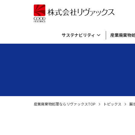
サステナビリティ
産業廃棄物
サステナビリティトップ
産業廃棄物処理メニュートップ
バイオガス発電事業トップ
資源活用事業トップ
リヴァックスについてトップ
基本方針とマテリアリティ
有機性廃棄物のリサイクル
バイオガス発電について
資源活用事業について
考え方
ダイバー
廃棄飲料
プラント
廃棄物由
産業廃棄
資源循環の取り組み
廃薬品・廃試薬の処理・廃棄
施設内ライブカメラ
SDGs
無機性廃
社長メッ
倉庫に滞
各種廃材の処理
ロゴマークについて
外国貨物
産業廃棄物処理ならリヴァックスTOP
トピックス
展