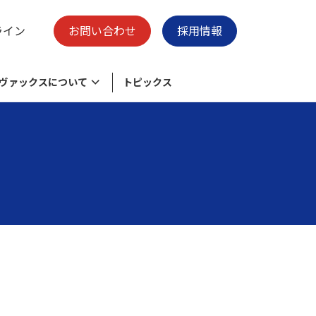
ライン
お問い合わせ
採用情報
ヴァックスについて
トピックス
様々なニーズに応える物流加工センタ
脱炭素の取り組み
保有施設
ー
ク
環境目的・目標
廃プラスチックのリサイクル
会社概要
清掃事業 -swell-