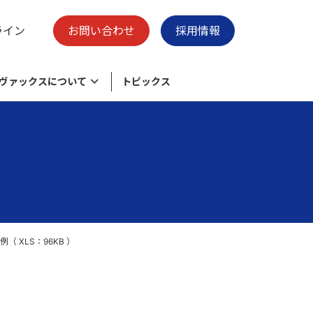
ライン
お問い合わせ
採用情報
ヴァックスについて
トピックス
様々なニーズに応える物流加工センタ
脱炭素の取り組み
保有施設
ー
ク
環境目的・目標
廃プラスチックのリサイクル
会社概要
清掃事業 -swell-
XLS：96KB ）