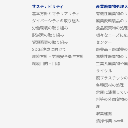
サステナビリティ
産業廃棄物処理メ
基本方針とマテリアリティ
有機性廃棄物のリ
ダイバーシティの取り組み
廃棄飲料製品のリ
労働環境の取り組み
食品廃棄物の処理
脱炭素の取り組み
様々なニーズに応
資源循環の取り組み
センター
SDGs達成に向けて
廃薬品・廃試薬の
環境方針・労働安全衛生方針
無機性廃棄物のリ
環境目的・目標
工業系廃棄物や廃
サイクル
廃プラスチックの
各種廃材の処理
倉庫に滞留してい
料等の外国貨物の
理
収集運搬
清掃作業-swell-