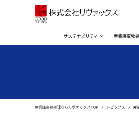
サステナビリティ
産業廃棄物
サステナビリティトップ
産業廃棄物処理メニュートップ
バイオガス発電事業トップ
資源活用事業トップ
リヴァックスについてトップ
基本方針とマテリアリティ
有機性廃棄物のリサイクル
バイオガス発電について
資源活用事業について
考え方
ダイバー
廃棄飲料
プラント
廃棄物由
産業廃棄
資源循環の取り組み
廃薬品・廃試薬の処理・廃棄
施設内ライブカメラ
SDGs
無機性廃
社長メッ
倉庫に滞
各種廃材の処理
ロゴマークについて
外国貨物
産業廃棄物処理ならリヴァックスTOP
トピックス
産