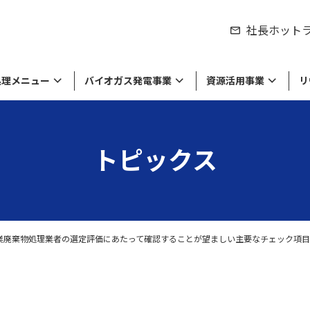
社長ホット
処理メニュー
バイオガス発電事業
資源活用事業
リ
トピックス
シティの取り組み
製品のリサイクル
紹介
来資源の販売
物処理事業
労働環境の取り組み
食品廃棄物の処理・リサイクル
私たちの役割
工業系廃棄物や廃液の処理・リサイ
達成に向けて
棄物のリサイクル
セージ
環境方針・労働安全衛生方針
経営理念・ミッション
ル
留している商品や原材料等の
収集運搬
の廃棄・滅却処理
業廃棄物処理業者の選定評価にあたって確認することが望ましい主要なチェック項目例（ 