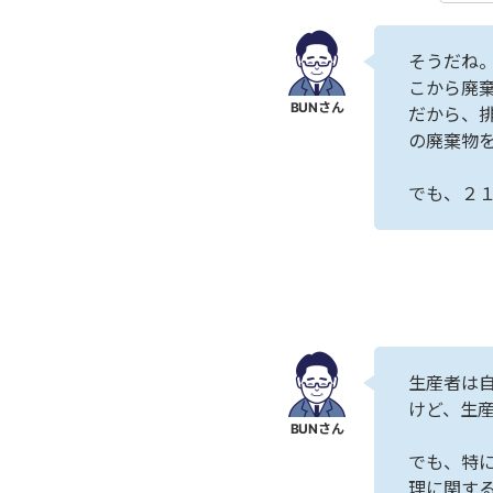
そうだね
こから廃
だから、
の廃棄物
でも、２
生産者は
けど、生
でも、特
理に関す