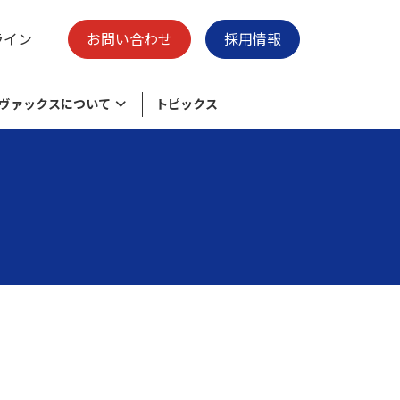
ライン
お問い合わせ
採用情報
ヴァックスについて
トピックス
様々なニーズに応える物流加工センタ
脱炭素の取り組み
保有施設
ー
ク
環境目的・目標
廃プラスチックのリサイクル
会社概要
清掃事業 -swell-