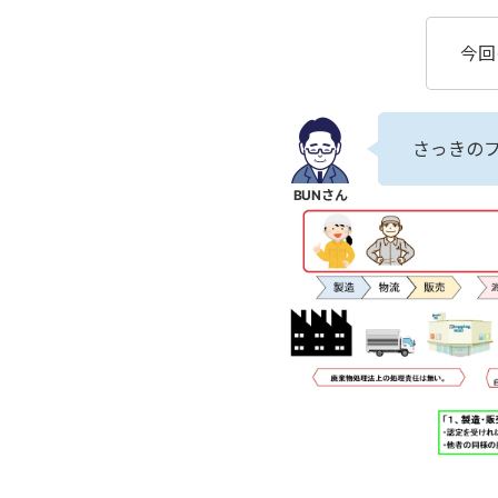
今回
さっきの