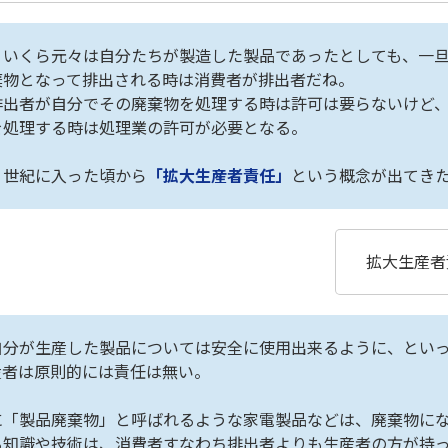
。いくら元々は自分たちが製造した製品であったとしても、一
棄物となって排出される時は消費者が排出者だね。
排出者が自分でその廃棄物を処理する時は許可は要らないけど
を処理する時は処理業の許可が必要となる。
１世紀に入った頃から
「拡大生産者責任」
という概念が出てき
拡大生産者
自分が生産した製品については安全に使用出来るように、とい
産者は原則的には責任は無い。
に「製品廃棄物」と呼ばれるような家電製品などは、廃棄物に
る知識や技術は、消費者すなわち排出者よりも生産者の方が持