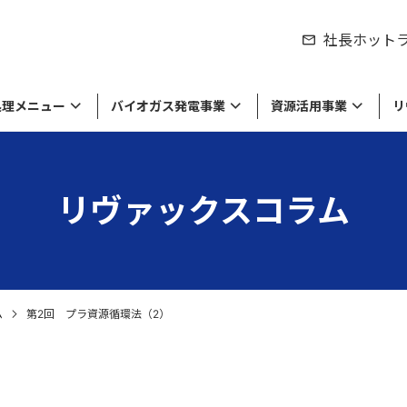
社長ホット
処理メニュー
バイオガス発電事業
資源活用事業
リ
リヴァックスコラム
シティの取り組み
製品のリサイクル
紹介
来資源の販売
物処理事業
労働環境の取り組み
食品廃棄物の処理・リサイクル
私たちの役割
工業系廃棄物や廃液の処理・リサイ
達成に向けて
棄物のリサイクル
セージ
環境方針・労働安全衛生方針
経営理念・ミッション
ル
留している商品や原材料等の
収集運搬
の廃棄・滅却処理
ム
第2回 プラ資源循環法（2）