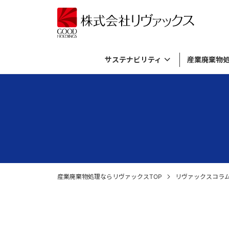
サステナビリティ
産業廃棄物
サステナビリティトップ
産業廃棄物処理メニュートップ
バイオガス発電事業トップ
資源活用事業トップ
リヴァックスについてトップ
基本方針とマテリアリティ
有機性廃棄物のリサイクル
バイオガス発電について
資源活用事業について
考え方
ダイバー
廃棄飲料
プラント
廃棄物由
産業廃棄
資源循環の取り組み
廃薬品・廃試薬の処理・廃棄
施設内ライブカメラ
SDGs
無機性廃
社長メッ
倉庫に滞
各種廃材の処理
ロゴマークについて
外国貨物
産業廃棄物処理ならリヴァックスTOP
リヴァックスコラ