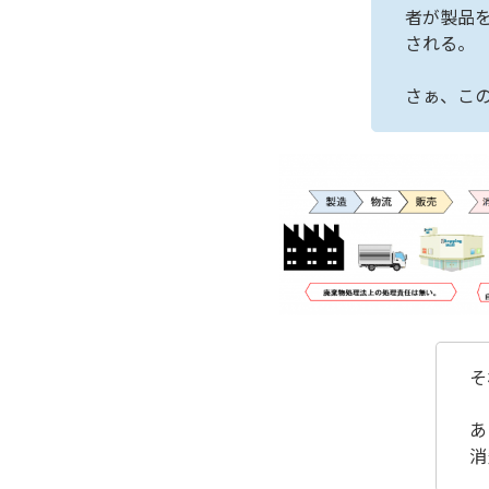
者が製品
される。
さぁ、こ
そ
あ
消