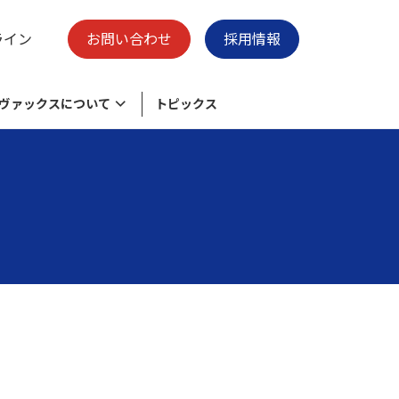
ライン
お問い合わせ
採用情報
ヴァックスについて
トピックス
様々なニーズに応える物流加工センタ
脱炭素の取り組み
保有施設
ー
ク
環境目的・目標
廃プラスチックのリサイクル
会社概要
清掃事業 -swell-