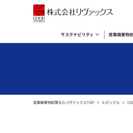
サステナビリティ
産業廃棄物
サステナビリティトップ
産業廃棄物処理メニュートップ
バイオガス発電事業トップ
資源活用事業トップ
リヴァックスについてトップ
基本方針とマテリアリティ
有機性廃棄物のリサイクル
バイオガス発電について
資源活用事業について
考え方
ダイバー
廃棄飲料
プラント
廃棄物由
産業廃棄
資源循環の取り組み
廃薬品・廃試薬の処理・廃棄
施設内ライブカメラ
SDGs
無機性廃
社長メッ
倉庫に滞
各種廃材の処理
ロゴマークについて
外国貨物
産業廃棄物処理ならリヴァックスTOP
トピックス
C