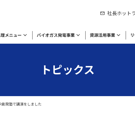
社長ホット
処理メニュー
バイオガス発電事業
資源活用事業
リ
トピックス
シティの取り組み
製品のリサイクル
紹介
来資源の販売
物処理事業
労働環境の取り組み
食品廃棄物の処理・リサイクル
私たちの役割
工業系廃棄物や廃液の処理・リサイ
達成に向けて
棄物のリサイクル
セージ
環境方針・労働安全衛生方針
経営理念・ミッション
ル
留している商品や原材料等の
収集運搬
の廃棄・滅却処理
SR創発塾で講演をしました