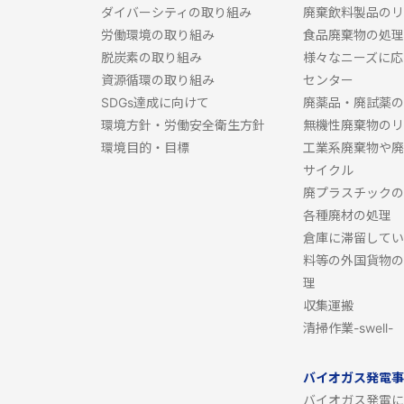
ダイバーシティの取り組み
廃棄飲料製品のリ
労働環境の取り組み
食品廃棄物の処理
脱炭素の取り組み
様々なニーズに応
資源循環の取り組み
センター
SDGs達成に向けて
廃薬品・廃試薬の
環境方針・労働安全衛生方針
無機性廃棄物のリ
環境目的・目標
工業系廃棄物や廃
サイクル
廃プラスチックの
各種廃材の処理
倉庫に滞留してい
料等の外国貨物の
理
収集運搬
清掃作業-swell-
バイオガス発電事
バイオガス発電に