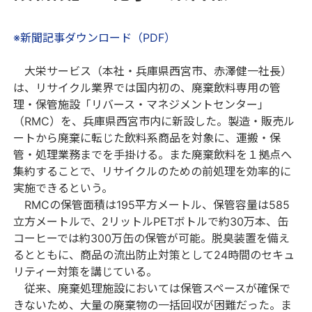
※新聞記事ダウンロード（PDF）
大栄サービス（本社・兵庫県西宮市、赤澤健一社長）
は、リサイクル業界では国内初の、廃棄飲料専用の管
理・保管施設「リバース・マネジメントセンター」
（RMC）を、兵庫県西宮市内に新設した。製造・販売ル
ートから廃棄に転じた飲料系商品を対象に、運搬・保
管・処理業務までを手掛ける。また廃棄飲料を１拠点へ
集約することで、リサイクルのための前処理を効率的に
実施できるという。
RMCの保管面積は195平方メートル、保管容量は585
立方メートルで、2リットルPETボトルで約30万本、缶
コーヒーでは約300万缶の保管が可能。脱臭装置を備え
るとともに、商品の流出防止対策として24時間のセキュ
リティー対策を講じている。
従来、廃棄処理施設においては保管スペースが確保で
きないため、大量の廃棄物の一括回収が困難だった。ま