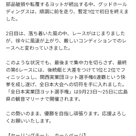
部品破損や転覆するヨットが続出する中、グッドホール
ディングスは、順調に前を走り、暫定1位で初日を終えま
した。
2日目は、落ち着いた風の中、レースがはじまりました
が、徐々に風速が上がり、厳しいコンディションでのレ
ースへと変わっていきました。
このような状況でも、最後まで集中力を切らさず、最終
の第6レースには、後続艇と大差をつけて1位と2位でフ
ィニッシュし、関西実業団ヨット選手権6連覇という快
挙を成し遂げ、全日本大会への切符を手に入れました。
「全日本実業団ヨット選手権」は9月23日～25日に広島
県の観音マリーナで開催されます。
この勢いのまま、優勝を目指し頑張ります。応援よろし
くお願いいたします。
【セーリングチーム ホームページ】