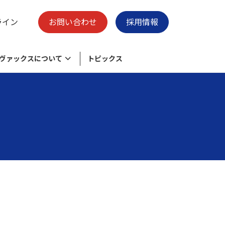
ライン
お問い合わせ
採用情報
ヴァックスについて
トピックス
様々なニーズに応える物流加工センタ
脱炭素の取り組み
保有施設
ー
ク
環境目的・目標
廃プラスチックのリサイクル
会社概要
清掃事業 -swell-