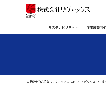
サステナビリティ
産業廃棄物
サステナビリティトップ
産業廃棄物処理メニュートップ
バイオガス発電事業トップ
資源活用事業トップ
リヴァックスについてトップ
基本方針とマテリアリティ
有機性廃棄物のリサイクル
バイオガス発電について
資源活用事業について
考え方
ダイバー
廃棄飲料
プラント
廃棄物由
産業廃棄
資源循環の取り組み
廃薬品・廃試薬の処理・廃棄
施設内ライブカメラ
SDGs
無機性廃
社長メッ
倉庫に滞
各種廃材の処理
ロゴマークについて
外国貨物
産業廃棄物処理ならリヴァックスTOP
トピックス
弊