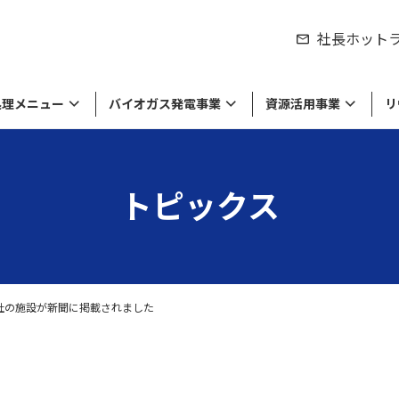
社長ホット
処理メニュー
バイオガス発電事業
資源活用事業
リ
トピックス
シティの取り組み
製品のリサイクル
紹介
来資源の販売
物処理事業
労働環境の取り組み
食品廃棄物の処理・リサイクル
私たちの役割
工業系廃棄物や廃液の処理・リサイ
達成に向けて
棄物のリサイクル
セージ
環境方針・労働安全衛生方針
経営理念・ミッション
ル
留している商品や原材料等の
収集運搬
の廃棄・滅却処理
社の施設が新聞に掲載されました