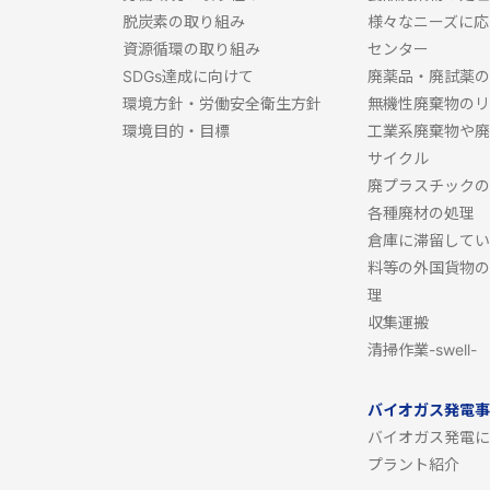
脱炭素の取り組み
様々なニーズに応
資源循環の取り組み
センター
SDGs達成に向けて
廃薬品・廃試薬の
環境方針・労働安全衛生方針
無機性廃棄物のリ
環境目的・目標
工業系廃棄物や廃
サイクル
廃プラスチックの
各種廃材の処理
倉庫に滞留してい
料等の外国貨物の
理
収集運搬
清掃作業-swell-
バイオガス発電事
バイオガス発電に
プラント紹介