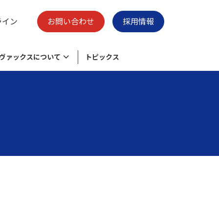
ライン
お問い合わせ
採用情報
ヴァックスについて
トピックス
様々なニーズに応える物流加工センタ
脱炭素の取り組み
保有施設
ー
ク
環境目的・目標
廃プラスチックのリサイクル
会社概要
清掃事業 -swell-