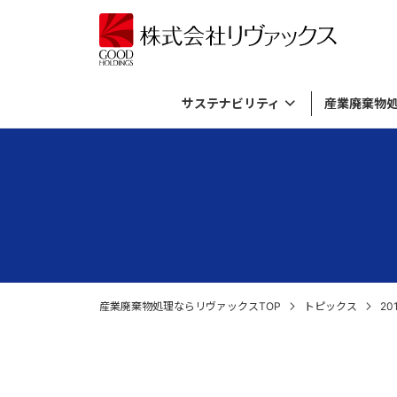
サステナビリティ
産業廃棄物
サステナビリティトップ
産業廃棄物処理メニュートップ
バイオガス発電事業トップ
資源活用事業トップ
リヴァックスについてトップ
基本方針とマテリアリティ
有機性廃棄物のリサイクル
バイオガス発電について
資源活用事業について
考え方
ダイバー
廃棄飲料
プラント
廃棄物由
産業廃棄
資源循環の取り組み
廃薬品・廃試薬の処理・廃棄
施設内ライブカメラ
SDGs
無機性廃
社長メッ
倉庫に滞
各種廃材の処理
ロゴマークについて
外国貨物
産業廃棄物処理ならリヴァックスTOP
トピックス
2