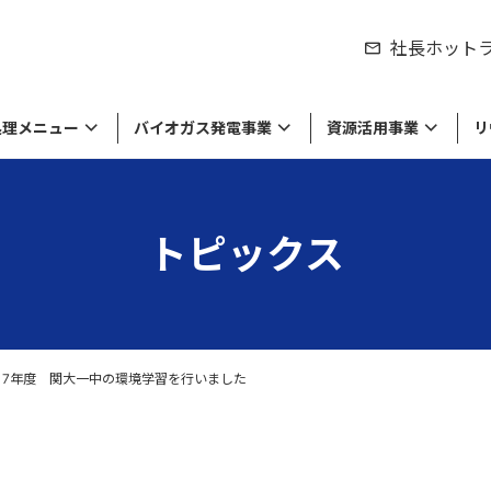
社長ホット
処理メニュー
バイオガス発電事業
資源活用事業
リ
トピックス
シティの取り組み
製品のリサイクル
紹介
来資源の販売
物処理事業
労働環境の取り組み
食品廃棄物の処理・リサイクル
私たちの役割
工業系廃棄物や廃液の処理・リサイ
達成に向けて
棄物のリサイクル
セージ
環境方針・労働安全衛生方針
経営理念・ミッション
ル
留している商品や原材料等の
収集運搬
の廃棄・滅却処理
017年度 関大一中の環境学習を行いました