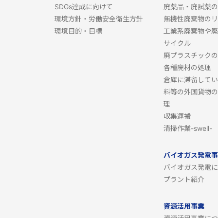
SDGs達成に向けて
廃薬品・廃試薬の
環境方針・労働安全衛生方針
無機性廃棄物のリ
環境目的・目標
工業系廃棄物や廃
サイクル
廃プラスチックの
各種廃材の処理
倉庫に滞留してい
料等の外国貨物の
理
収集運搬
清掃作業-swell-
バイオガス発電事
バイオガス発電に
プラント紹介
資源活用事業